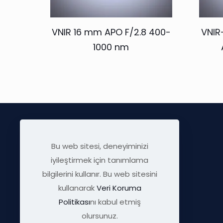
VNIR 16 mm APO F/2.8 400-
VNIR
1000 nm
Bu web sitesi, deneyiminizi
iyileştirmek için tanımlama
bilgilerini kullanır. Bu web sitesini
kullanarak
Veri Koruma
Politikası
nı kabul etmiş
info@visratek.com
olursunuz.