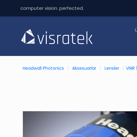
computer vision. perfected.
Headwall Photonics
/
Aksesuarlar
/
Lensler
/
VNIR