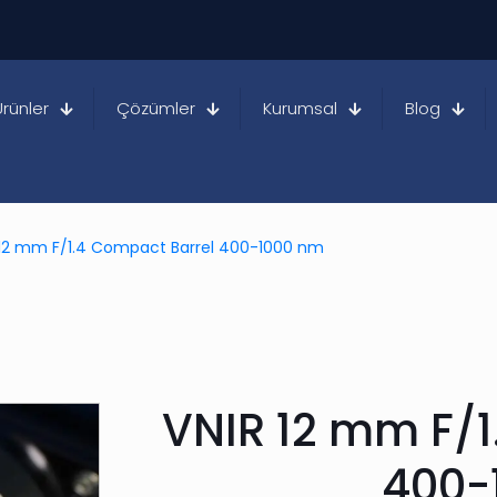
Ürünler
Çözümler
Kurumsal
Blog
 12 mm F/1.4 Compact Barrel 400-1000 nm
VNIR 12 mm F/1
400-