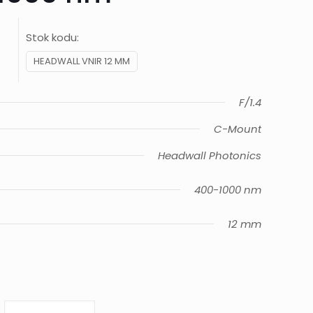
Stok kodu:
HEADWALL VNIR 12 MM
F/1.4
C-Mount
Headwall Photonics
400-1000 nm
12 mm
VNIR