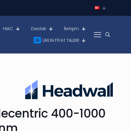
HIAC
Destek
İletişim
ÜRÜN FİYAT TALEBİ
ecentric 400-1000
nm