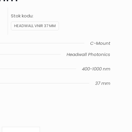
Stok kodu:
HEADWALL VNIR 37 MM
C-Mount
Headwall Photonics
400-1000 nm
37 mm
VNIR