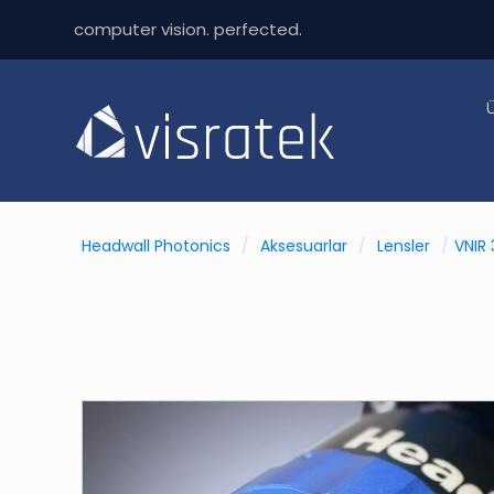
computer vision. perfected.
Headwall Photonics
/
Aksesuarlar
/
Lensler
/
VNIR