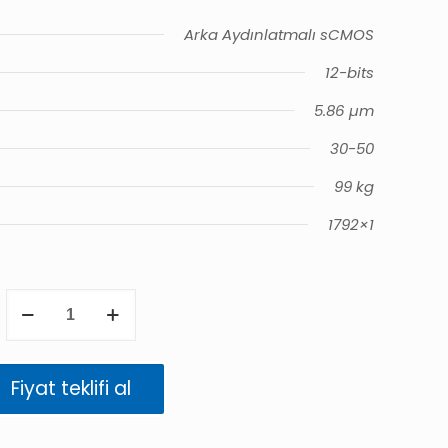
Arka Aydınlatmalı sCMOS
12-bits
5.86 µm
30-50
99 kg
1792×1
Hyperspec
UV-
VIS
adet
Fiyat teklifi al