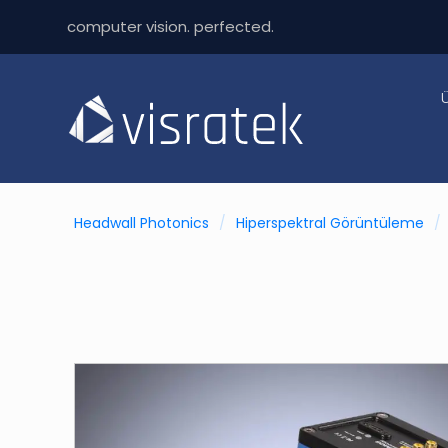
computer vision. perfected.
Headwall Photonics
/
Hiperspektral Görüntüleme
/