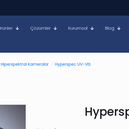
Ürünler
Çözümler
Kurumsal
Blog
Hiperspektral Kameralar
/
Hyperspec UV-VIS
Hypers