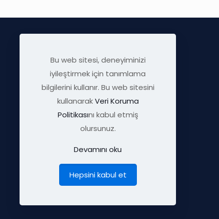
Bu web sitesi, deneyiminizi
iyileştirmek için tanımlama
bilgilerini kullanır. Bu web sitesini
kullanarak
Veri Koruma
Politikası
nı kabul etmiş
info@visratek.com
olursunuz.
Devamını oku
Hepsini kabul et