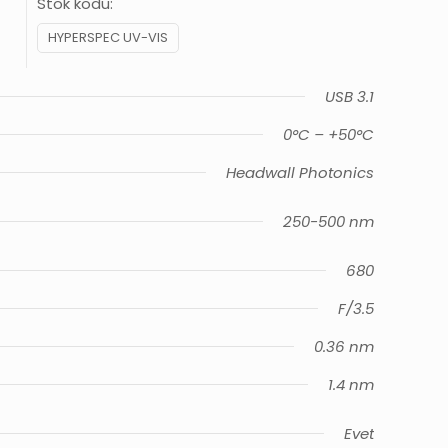
Stok kodu:
HYPERSPEC UV-VIS
USB 3.1
0°C – +50°C
Headwall Photonics
250-500 nm
680
F/3.5
0.36 nm
1.4 nm
Evet