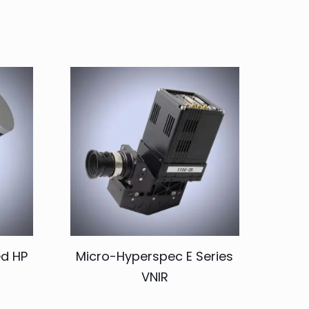
ed HP
Micro-Hyperspec E Series
VNIR