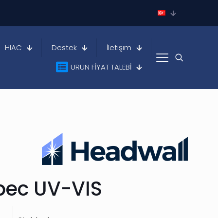
HIAC
Destek
İletişim
ÜRÜN FİYAT TALEBİ
pec UV-VIS