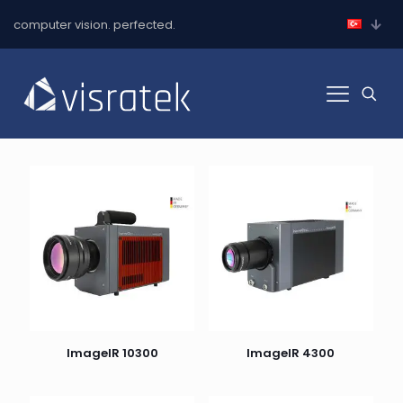
computer vision. perfected.
ImageIR 10300
ImageIR 4300