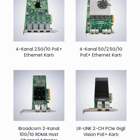
4-Kanal 2.5G/1G PoE+
4-Kanal 5G/2.5G/1G
Ethernet Kartı
PoE+ Ethernet Kartı
Broadcom 2-Kanal
LR-LINK 2-CH PCIe GigE
10G/1G RDMA Host
Vision PoE+ Kartı