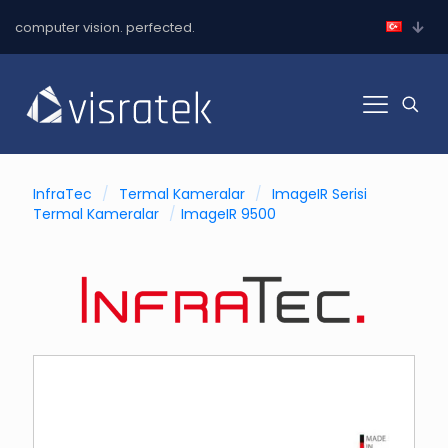
computer vision. perfected.
InfraTec
/
Termal Kameralar
/
ImageIR Serisi
Termal Kameralar
/
ImageIR 9500