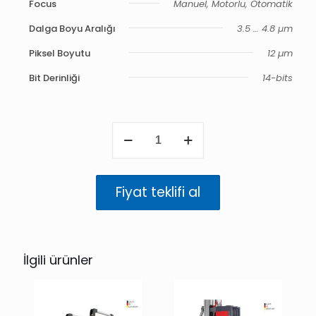
Focus
Manuel, Motorlu, Otomatik
Dalga Boyu Aralığı
3.5 … 4.8 μm
Piksel Boyutu
12 µm
Bit Derinliği
14-bits
ImageIR
9500
adet
Fiyat teklifi al
İlgili ürünler