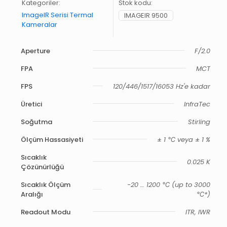
Kategoriler:
Stok kodu:
ImageIR Serisi Termal
IMAGEIR 9500
Kameralar
Aperture
F/2.0
FPA
MCT
FPS
120/446/1517/16053 Hz'e kadar
Üretici
InfraTec
Soğutma
Stirling
Ölçüm Hassasiyeti
± 1 ℃ veya ± 1 %
Sıcaklık
0.025 K
Çözünürlüğü
Sıcaklık Ölçüm
-20 … 1200 ℃ (up to 3000
Aralığı
℃*)
Readout Modu
ITR, IWR