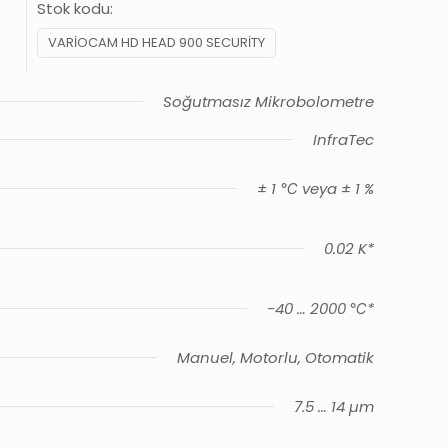
Stok kodu:
VARIOCAM HD HEAD 900 SECURITY
Soğutmasız Mikrobolometre
InfraTec
± 1 ℃ veya ± 1 %
0.02 K*
-40 … 2000 ℃*
Manuel, Motorlu, Otomatik
7.5 … 14 µm