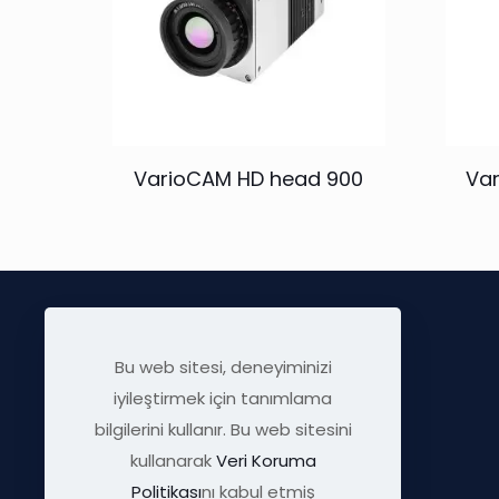
VarioCAM HD head 900
Var
Bu web sitesi, deneyiminizi
iyileştirmek için tanımlama
bilgilerini kullanır. Bu web sitesini
kullanarak
Veri Koruma
Politikası
nı kabul etmiş
info@visratek.com