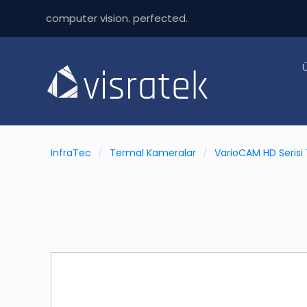
computer vision. perfected.
InfraTec
/
Termal Kameralar
/
VarioCAM HD Serisi