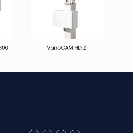
800
VarioCAM HD Z