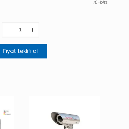
16-bits
VarioCAM
HD
head
900
Fiyat teklifi al
security
adet