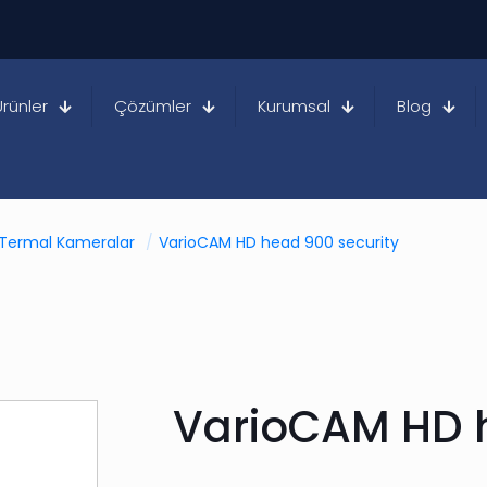
Ürünler
Çözümler
Kurumsal
Blog
 Termal Kameralar
/
VarioCAM HD head 900 security
VarioCAM HD h