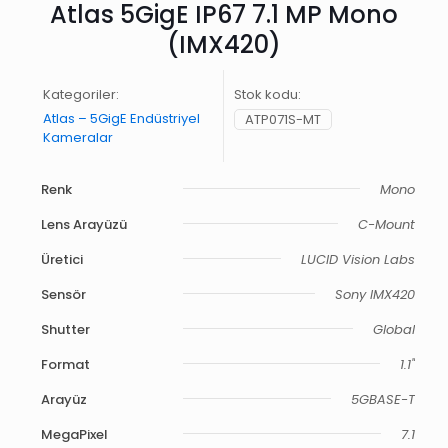
Atlas 5GigE IP67 7.1 MP Mono
(IMX420)
Kategoriler:
Stok kodu:
Atlas – 5GigE Endüstriyel
ATP071S-MT
Kameralar
Renk
Mono
Lens Arayüzü
C-Mount
Üretici
LUCID Vision Labs
Sensör
Sony IMX420
Shutter
Global
Format
1.1"
Arayüz
5GBASE-T
MegaPixel
7.1