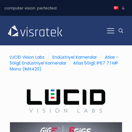
computer vision. perfected.
LUCID Vision Labs
/
Endüstriyel Kameralar
/
Atlas –
5GigE Endüstriyel Kameralar
/
Atlas 5GigE IP67 7.1 MP
Mono (IMX420)