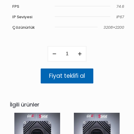
FPS
74.6
IP Seviyesi
IP67
Çözünürlük
3208×2200
Atlas
5GigE
IP67
7.1
MP
Fiyat teklifi al
Mono
(IMX420)
adet
İlgili ürünler