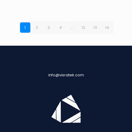
1
2
3
4
…
12
13
14
info@visratek.com