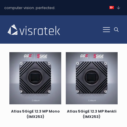
computer vision. perfected.
Atlas 5GigE 12.3 MP Mono
Atlas 5GigE 12.3 MP Renkli
(IMX253)
(IMX253)