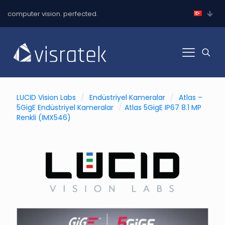
computer vision. perfected.
LUCID Vision Labs
/
Endüstriyel Kameralar
/
Atlas –
5GigE Endüstriyel Kameralar
/
Atlas 5GigE IP67 8.1 MP
Renkli (IMX546)