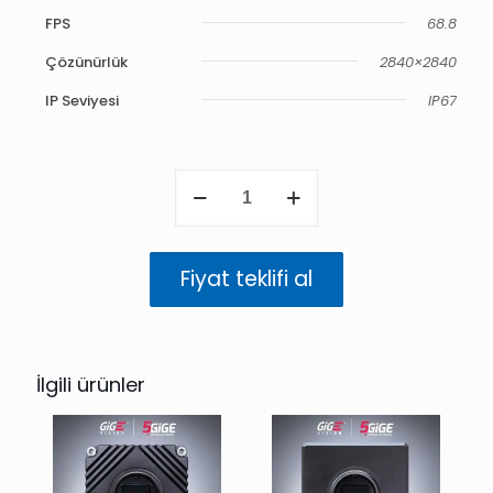
FPS
68.8
Çözünürlük
2840×2840
IP Seviyesi
IP67
Atlas
5GigE
IP67
8.1
MP
Fiyat teklifi al
Renkli
(IMX546)
adet
İlgili ürünler