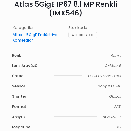
Atlas 5GigE IP67 8.1 MP Renkli
(IMX546)
Kategoriler:
Stok kodu:
Atlas – 5GigE Endüstriyel
ATP081S-CT
Kameralar
Renk
Renkli
Lens Arayüzü
C-Mount
Üretici
LUCID Vision Labs
Sensör
Sony IMX546
Shutter
Global
Format
2/3"
Arayüz
5GBASE-T
MegaPixel
8.1