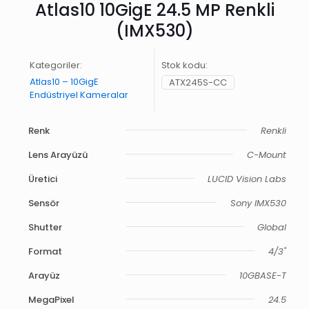
Atlas10 10GigE 24.5 MP Renkli
(IMX530)
Kategoriler:
Stok kodu:
Atlas10 – 10GigE
ATX245S-CC
Endüstriyel Kameralar
Renk
Renkli
Lens Arayüzü
C-Mount
Üretici
LUCID Vision Labs
Sensör
Sony IMX530
Shutter
Global
Format
4/3"
Arayüz
10GBASE-T
MegaPixel
24.5