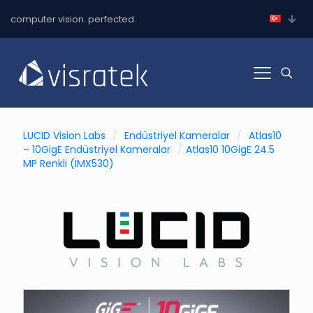
computer vision. perfected.
LUCID Vision Labs
/
Endüstriyel Kameralar
/
Atlas10
– 10GigE Endüstriyel Kameralar
/
Atlas10 10GigE 24.5
MP Renkli (IMX530)