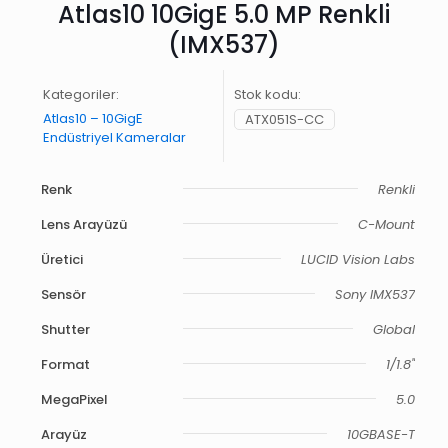
Atlas10 10GigE 5.0 MP Renkli
(IMX537)
Kategoriler:
Stok kodu:
Atlas10 – 10GigE
ATX051S-CC
Endüstriyel Kameralar
Renk
Renkli
Lens Arayüzü
C-Mount
Üretici
LUCID Vision Labs
Sensör
Sony IMX537
Shutter
Global
Format
1/1.8"
MegaPixel
5.0
Arayüz
10GBASE-T