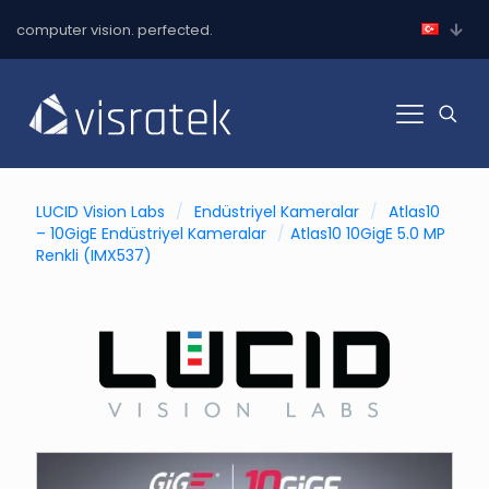
computer vision. perfected.
LUCID Vision Labs
/
Endüstriyel Kameralar
/
Atlas10
– 10GigE Endüstriyel Kameralar
/
Atlas10 10GigE 5.0 MP
Renkli (IMX537)