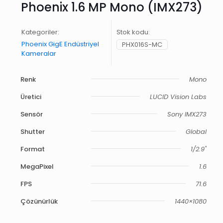
Phoenix 1.6 MP Mono (IMX273)
Kategoriler:
Stok kodu:
Phoenix GigE Endüstriyel
PHX016S-MC
Kameralar
Renk
Mono
Üretici
LUCID Vision Labs
Sensör
Sony IMX273
Shutter
Global
Format
1/2.9"
MegaPixel
1.6
FPS
71.6
Çözünürlük
1440×1080