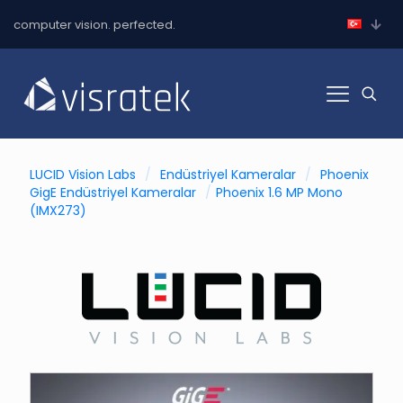
computer vision. perfected.
LUCID Vision Labs
/
Endüstriyel Kameralar
/
Phoenix
GigE Endüstriyel Kameralar
/
Phoenix 1.6 MP Mono
(IMX273)