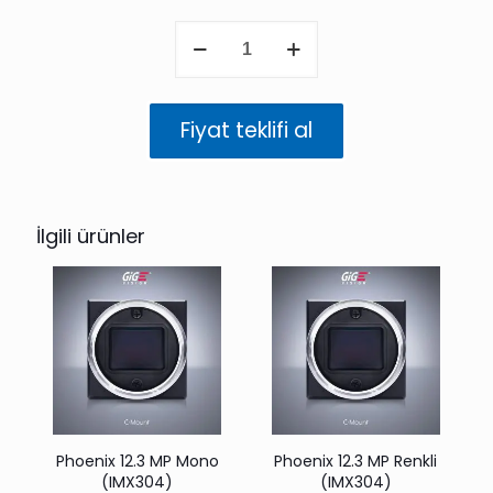
Phoenix
1.6
MP
Mono
(IMX273)
Fiyat teklifi al
adet
İlgili ürünler
Phoenix 12.3 MP Mono
Phoenix 12.3 MP Renkli
(IMX304)
(IMX304)