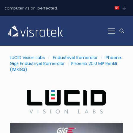
computer vision. perfected.
LUCID Vision Labs
/
Endüstriyel Kameralar
/
Phoenix
GigE Endüstriyel Kameralar
/
Phoenix 20.0 MP Renkli
(IMX183)