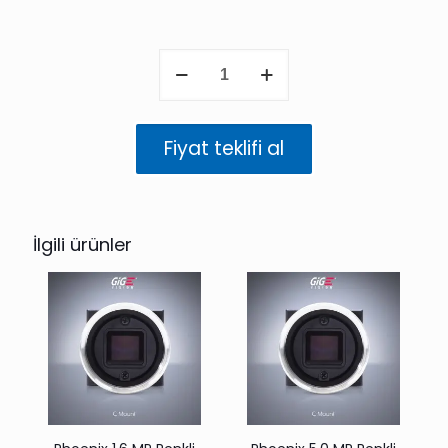
Phoenix
20.0
MP
Renkli
(IMX183)
Fiyat teklifi al
adet
İlgili ürünler