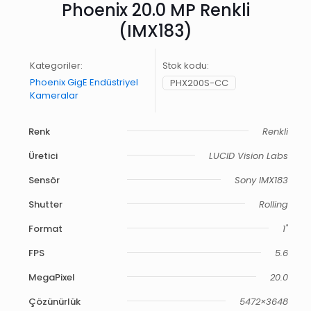
Phoenix 20.0 MP Renkli
(IMX183)
Kategoriler:
Stok kodu:
Phoenix GigE Endüstriyel
PHX200S-CC
Kameralar
Renk
Renkli
Üretici
LUCID Vision Labs
Sensör
Sony IMX183
Shutter
Rolling
Format
1"
FPS
5.6
MegaPixel
20.0
Çözünürlük
5472×3648