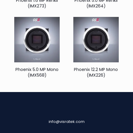
Phoenix 1.6 MP Renkli
Phoenix 5.0 MP Renkli
(IMX273)
(IMX264)
Phoenix 5.0 MP Mono
Phoenix 12.2 MP Mono
(IMX568)
(IMX226)
info@visratek.com