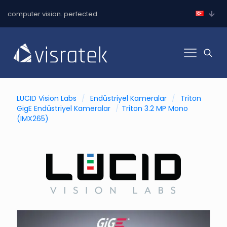
computer vision. perfected.
LUCID Vision Labs
/
Endüstriyel Kameralar
/
Triton
GigE Endüstriyel Kameralar
/
Triton 3.2 MP Mono
(IMX265)