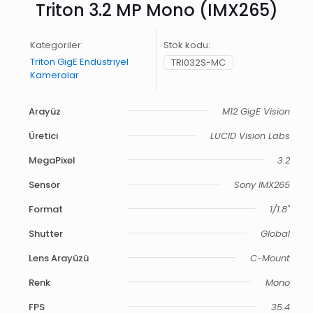
Triton 3.2 MP Mono (IMX265)
Kategoriler:
Stok kodu:
Triton GigE Endüstriyel
TRI032S-MC
Kameralar
Arayüz
M12 GigE Vision
Üretici
LUCID Vision Labs
MegaPixel
3.2
Sensör
Sony IMX265
Format
1/1.8"
Shutter
Global
Lens Arayüzü
C-Mount
Renk
Mono
FPS
35.4