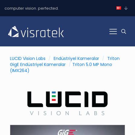
computer vision. perfected.
LUCID Vision Labs
/
Endüstriyel Kameralar
/
Triton
GigE Endüstriyel Kameralar
/
Triton 5.0 MP Mono
(IMX264)