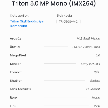
Triton 5.0 MP Mono (IMX264)
Kategoriler:
Stok kodu:
Triton GigE Endüstriyel
TRI050S-MC
Kameralar
Arayüz
M12 GigE Vision
Üretici
LUCID Vision Labs
MegaPixel
5.0
Sensör
Sony IMX264
Format
2/3"
Shutter
Global
Lens Arayüzü
C-Mount
Renk
Mono
FPS
22.0