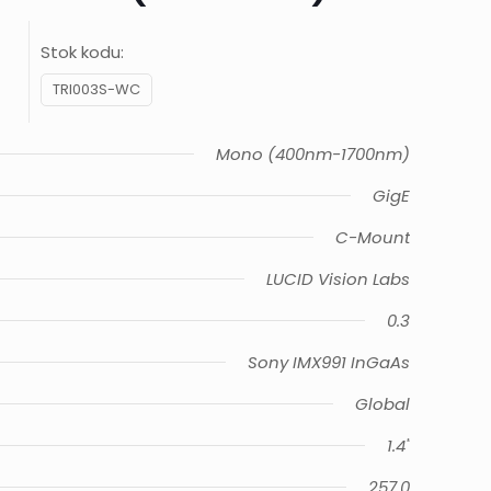
Stok kodu:
TRI003S-WC
Mono (400nm-1700nm)
GigE
C-Mount
LUCID Vision Labs
0.3
Sony IMX991 InGaAs
Global
1.4"
257.0