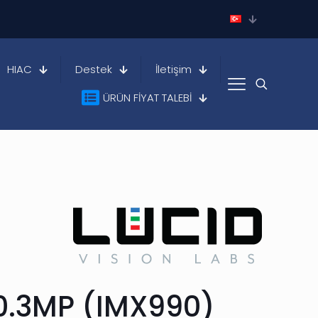
HIAC
Destek
İletişim
ÜRÜN FİYAT TALEBİ
 0.3MP (IMX990)