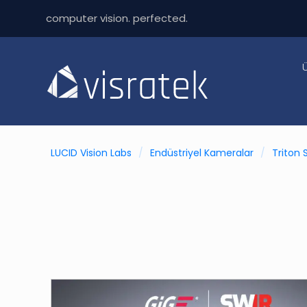
computer vision. perfected.
LUCID Vision Labs
/
Endüstriyel Kameralar
/
Triton 