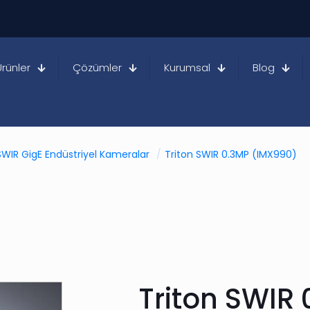
Ürünler
Çözümler
Kurumsal
Blog
SWIR GigE Endüstriyel Kameralar
/
Triton SWIR 0.3MP (IMX990)
Triton SWIR