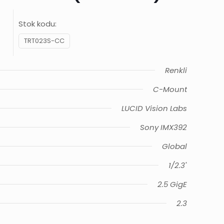
Stok kodu:
TRT023S-CC
Renkli
C-Mount
LUCID Vision Labs
Sony IMX392
Global
1/2.3"
2.5 GigE
2.3