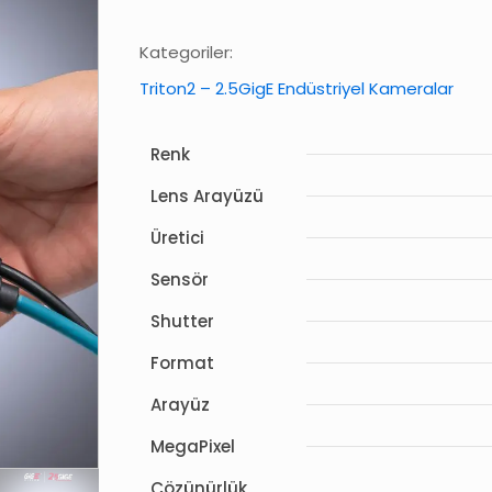
Kategoriler:
Triton2 – 2.5GigE Endüstriyel Kameralar
Renk
Lens Arayüzü
Üretici
Sensör
Shutter
Format
Arayüz
MegaPixel
Çözünürlük