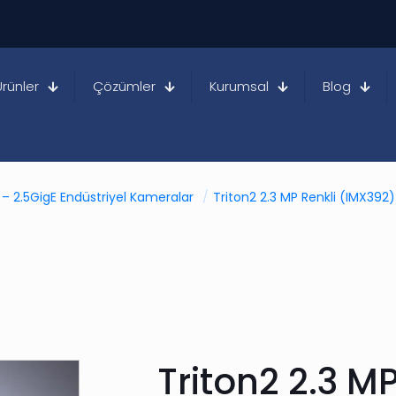
Ürünler
Çözümler
Kurumsal
Blog
 – 2.5GigE Endüstriyel Kameralar
/
Triton2 2.3 MP Renkli (IMX392)
Triton2 2.3 M