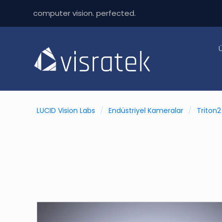
computer vision. perfected.
LUCID Vision Labs
/
Endüstriyel Kameralar
/
Triton2