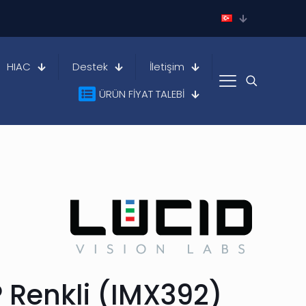
HIAC
Destek
İletişim
ÜRÜN FİYAT TALEBİ
P Renkli (IMX392)