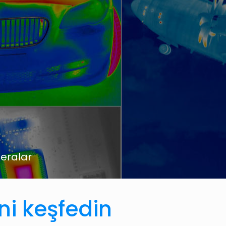
meralar
ni keşfedin