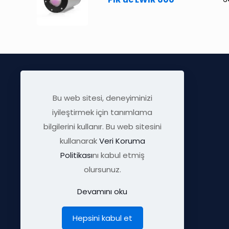
Bu web sitesi, deneyiminizi
iyileştirmek için tanımlama
bilgilerini kullanır. Bu web sitesini
kullanarak
Veri Koruma
Politikası
nı kabul etmiş
info@visratek.com
olursunuz.
Devamını oku
Hepsini kabul et