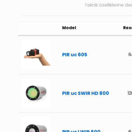
Teknik özelliklerine de
Model
Res
PIR uc 605
6
PIR uc SWIR HD 800
1
PIR uc LWIR 600
6