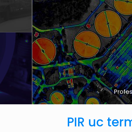
Profes
PIR uc ter