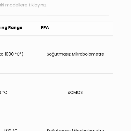
ki modellere tıklayınız.
ing Range
FPA
to 1000 ℃*)
Soğutmasız Mikrobolometre
00 ℃
sCMOS
... 400 ℃
Soğutmasız Mikrobolometre