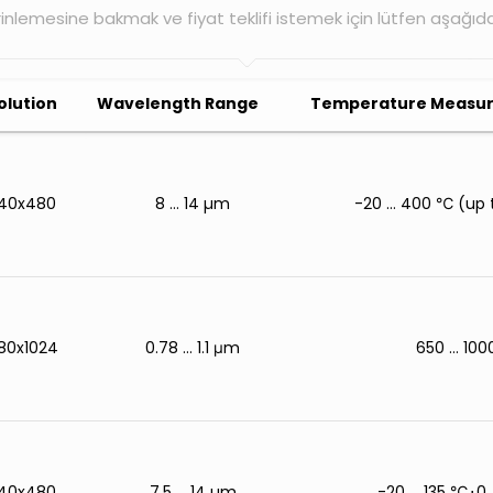
rinlemesine bakmak ve fiyat teklifi istemek için lütfen aşağıda
olution
Wavelength Range
Temperature Measur
40x480
8 … 14 µm
-20 … 400 ℃ (up 
280x1024
0.78 … 1.1 μm
650 … 10
40x480
7.5 … 14 µm
-20 ... 135 ℃
⋅
0 