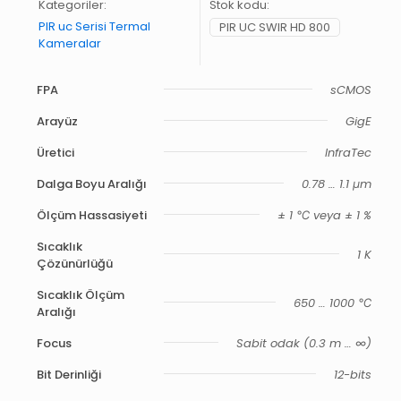
Kategoriler:
Stok kodu:
PIR uc Serisi Termal
PIR UC SWIR HD 800
Kameralar
FPA
sCMOS
Arayüz
GigE
Üretici
InfraTec
Dalga Boyu Aralığı
0.78 … 1.1 μm
Ölçüm Hassasiyeti
± 1 ℃ veya ± 1 %
Sıcaklık
1 K
Çözünürlüğü
Sıcaklık Ölçüm
650 … 1000 ℃
Aralığı
Focus
Sabit odak (0.3 m … ∞)
Bit Derinliği
12-bits