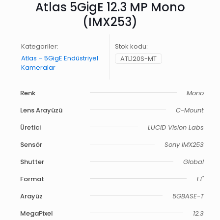
Atlas 5GigE 12.3 MP Mono
(IMX253)
Kategoriler:
Stok kodu:
Atlas – 5GigE Endüstriyel
ATL120S-MT
Kameralar
Renk
Mono
Lens Arayüzü
C-Mount
Üretici
LUCID Vision Labs
Sensör
Sony IMX253
Shutter
Global
Format
1.1"
Arayüz
5GBASE-T
MegaPixel
12.3