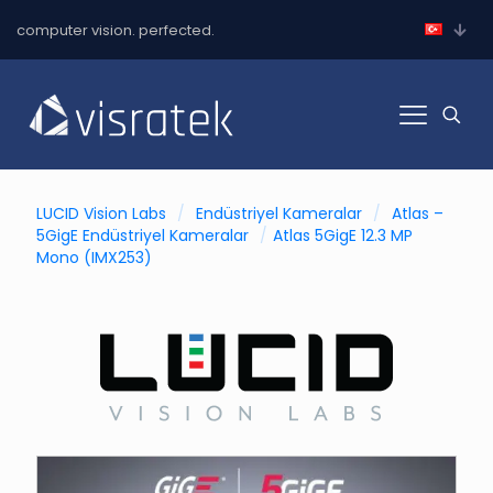
computer vision. perfected.
LUCID Vision Labs
/
Endüstriyel Kameralar
/
Atlas –
5GigE Endüstriyel Kameralar
/
Atlas 5GigE 12.3 MP
Mono (IMX253)