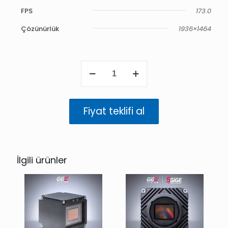
FPS
173.0
Çözünürlük
1936×1464
Atlas
5GigE
2.8
MP
Mono
Fiyat teklifi al
(IMX421)
adet
İlgili ürünler