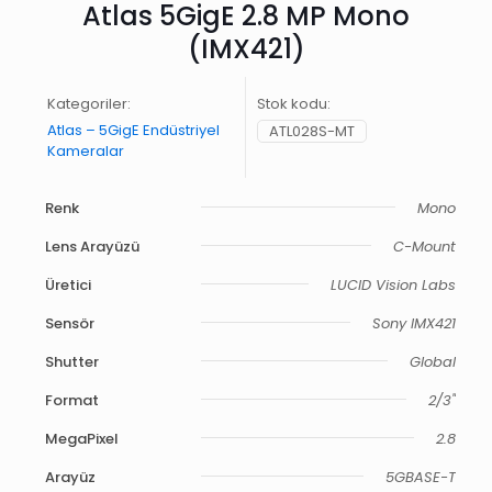
Atlas 5GigE 2.8 MP Mono
(IMX421)
Kategoriler:
Stok kodu:
Atlas – 5GigE Endüstriyel
ATL028S-MT
Kameralar
Renk
Mono
Lens Arayüzü
C-Mount
Üretici
LUCID Vision Labs
Sensör
Sony IMX421
Shutter
Global
Format
2/3"
MegaPixel
2.8
Arayüz
5GBASE-T