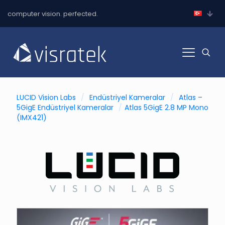
computer vision. perfected.
LUCID Vision Labs
/
Endüstriyel Kameralar
/
Atlas –
5GigE Endüstriyel Kameralar
/
Atlas 5GigE 2.8 MP Mono
(IMX421)