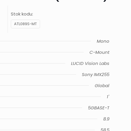
Stok kodu:
ATL089S-MT
Mono
C-Mount
LUCID Vision Labs
Sony IMX255
Global
1"
5GBASE-T
8.9
58.5