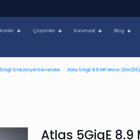
Ürünler
Çözümler
Kurumsal
Blog
 5GigE Endüstriyel Kameralar
/
Atlas 5GigE 8.9 MP Mono (IMX255
Atlas 5GigE 8.