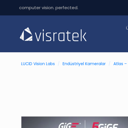
computer vision. perfected.
LUCID Vision Labs
/
Endüstriyel Kameralar
/
Atlas –