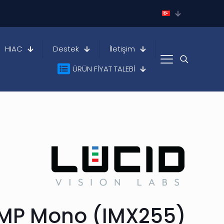
HIAC
Destek
İletişim
ÜRÜN FİYAT TALEBİ
)
9 MP Mono (IMX255)