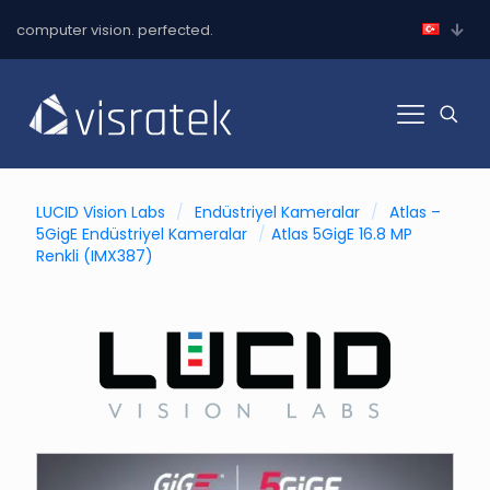
computer vision. perfected.
LUCID Vision Labs
/
Endüstriyel Kameralar
/
Atlas –
5GigE Endüstriyel Kameralar
/
Atlas 5GigE 16.8 MP
Renkli (IMX387)