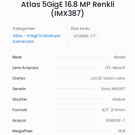
Atlas 5GigE 16.8 MP Renkli
(IMX387)
Kategoriler:
Stok kodu:
Atlas – 5GigE Endüstriyel
ATL168S-CT
Kameralar
Renk
Renkli
Lens Arayüzü
TFL-Mount
Üretici
LUCID Vision Labs
Sensör
Sony IMX387
Shutter
Global
Format
4/3" 21.6mm
Arayüz
5GBASE-T
MegaPixel
16.8