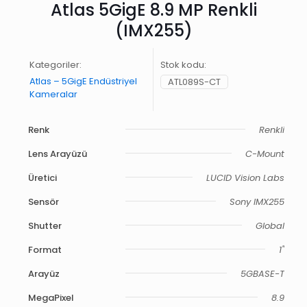
Atlas 5GigE 8.9 MP Renkli
(IMX255)
Kategoriler:
Stok kodu:
Atlas – 5GigE Endüstriyel
ATL089S-CT
Kameralar
Renk
Renkli
Lens Arayüzü
C-Mount
Üretici
LUCID Vision Labs
Sensör
Sony IMX255
Shutter
Global
Format
1"
Arayüz
5GBASE-T
MegaPixel
8.9