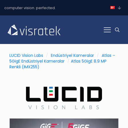
computer vision. perfected.
LUCID Vision Labs
/
Endüstriyel Kameralar
/
Atlas –
5GigE Endüstriyel Kameralar
/
Atlas 5GigE 8.9 MP
Renkli (IMX255)