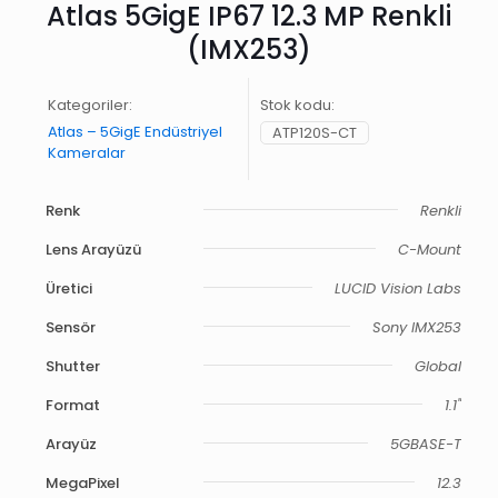
Atlas 5GigE IP67 12.3 MP Renkli
(IMX253)
Kategoriler:
Stok kodu:
Atlas – 5GigE Endüstriyel
ATP120S-CT
Kameralar
Renk
Renkli
Lens Arayüzü
C-Mount
Üretici
LUCID Vision Labs
Sensör
Sony IMX253
Shutter
Global
Format
1.1"
Arayüz
5GBASE-T
MegaPixel
12.3