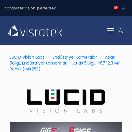
computer vision. perfected.
LUCID Vision Labs
/
Endüstriyel Kameralar
/
Atlas –
5GigE Endüstriyel Kameralar
/
Atlas 5GigE IP67 12.3 MP
Renkli (IMX253)