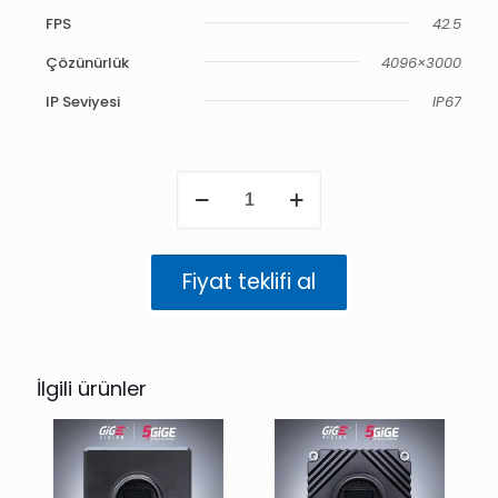
FPS
42.5
Çözünürlük
4096×3000
IP Seviyesi
IP67
Atlas
5GigE
IP67
12.3
MP
Fiyat teklifi al
Renkli
(IMX253)
adet
İlgili ürünler