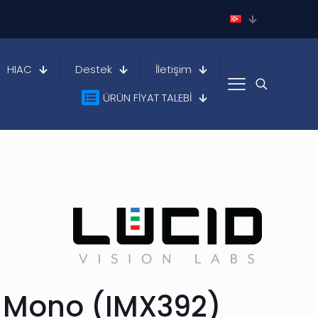
HIAC
Destek
İletişim
ÜRÜN FİYAT TALEBİ
P Mono (IMX392)