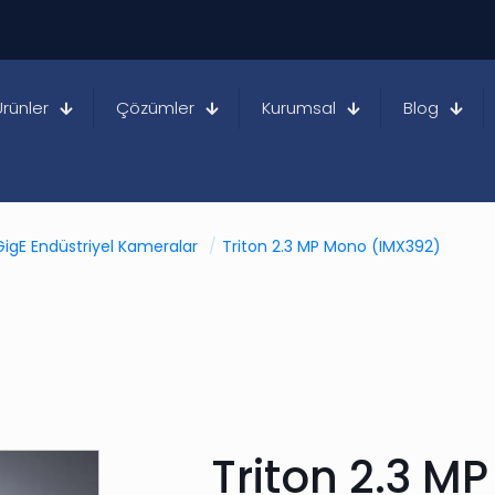
Ürünler
Çözümler
Kurumsal
Blog
GigE Endüstriyel Kameralar
/
Triton 2.3 MP Mono (IMX392)
Triton 2.3 M