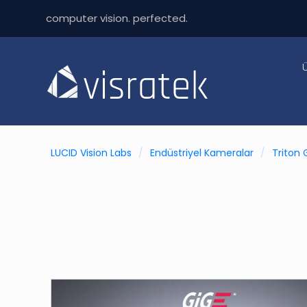
computer vision. perfected.
LUCID Vision Labs
/
Endüstriyel Kameralar
/
Triton 