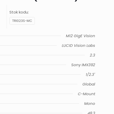
Stok kodu:
TRI023S-MC
M12 GigE Vision
LUCID Vision Labs
2.3
Sony IMX392
1/2.3"
Global
C-Mount
Mono
48.3