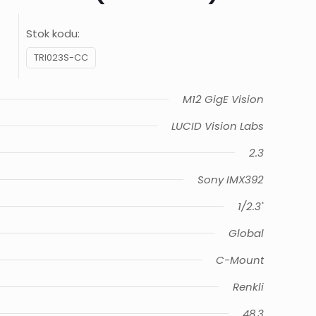
Stok kodu:
TRI023S-CC
M12 GigE Vision
LUCID Vision Labs
2.3
Sony IMX392
1/2.3"
Global
C-Mount
Renkli
48.3