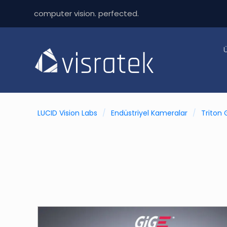
computer vision. perfected.
LUCID Vision Labs
/
Endüstriyel Kameralar
/
Triton 