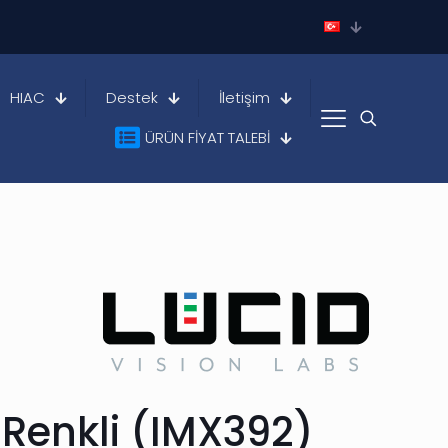
HIAC
Destek
İletişim
ÜRÜN FİYAT TALEBİ
 Renkli (IMX392)