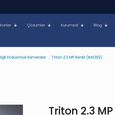
Ürünler
Çözümler
Kurumsal
Blog
GigE Endüstriyel Kameralar
/
Triton 2.3 MP Renkli (IMX392)
Triton 2.3 MP