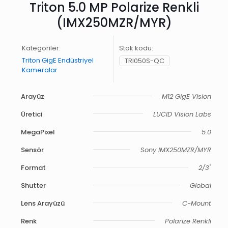
Triton 5.0 MP Polarize Renkli
(IMX250MZR/MYR)
Kategoriler:
Stok kodu:
Triton GigE Endüstriyel
TRI050S-QC
Kameralar
Arayüz
M12 GigE Vision
Üretici
LUCID Vision Labs
MegaPixel
5.0
Sensör
Sony IMX250MZR/MYR
Format
2/3"
Shutter
Global
Lens Arayüzü
C-Mount
Renk
Polarize Renkli