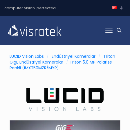
computer vision. perfected.
LUCID Vision Labs
/
Endüstriyel Kameralar
/
Triton
GigE Endüstriyel Kameralar
/
Triton 5.0 MP Polarize
Renkli (IMX250MZR/MYR)