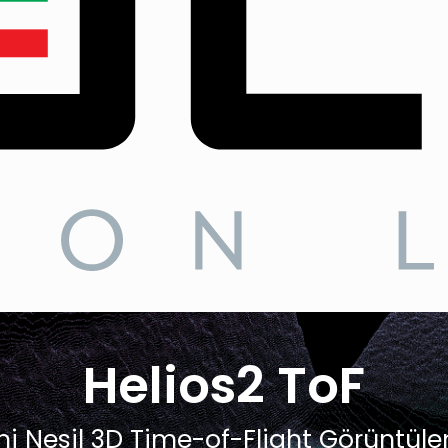
Helios2 ToF
ni Nesil 3D Time-of-Flight Görüntül