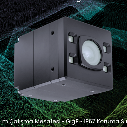
3 m Çalışma Mesafesi • GigE • IP67 Koruma Sın