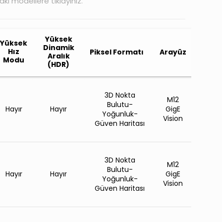
aki modellere tıklayınız.
Yüksek
Yüksek
Dinamik
Hız
Piksel Formatı
Arayüz
Aralık
Modu
(HDR)
3D Nokta
M12
Bulutu-
Hayır
Hayır
GigE
Yoğunluk-
Vision
Güven Haritası
3D Nokta
M12
Bulutu-
Hayır
Hayır
GigE
Yoğunluk-
Vision
Güven Haritası