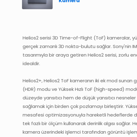
Kamera
Helios2 serisi 3D Time-of-Flight (ToF) kameralar, y
gerçek zamanlı 3D nokta-bulutu sağlar. Sony'nin I
tasarımıyla bir araya getiren Helios2 serisi, zorlu e
idealdir.
Helios2+, Helios2 ToF kameranın iki ek mod sunan ge
(HDR) modu ve Yüksek Hızlı ToF (high-speed) modu
düzeyde yansıtıcı hem de düşük yansıtıcı nesneler i
sağlamak için birden çok pozlamayı birleştirir. Yü
mesafesi optimizasyonuyla hareketli hedeflerde dah
tek fazlı bir ölçüm kullanarak derinlik algısı sağ
kamera üzerindeki işlemci tarafından görüntü işleme 