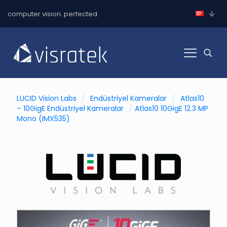
computer vision. perfected.
LUCID Vision Labs
/
Endüstriyel Kameralar
/
Atlas10
– 10GigE Endüstriyel Kameralar
/
Atlas10 10GigE 12.3 MP
Mono (IMX535)