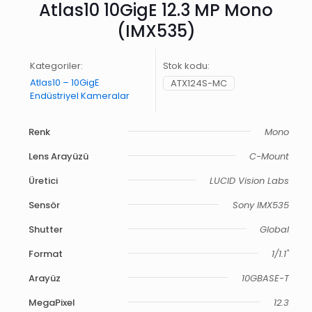
Atlas10 10GigE 12.3 MP Mono
(IMX535)
Kategoriler:
Stok kodu:
Atlas10 – 10GigE
ATX124S-MC
Endüstriyel Kameralar
Renk
Mono
Lens Arayüzü
C-Mount
Üretici
LUCID Vision Labs
Sensör
Sony IMX535
Shutter
Global
Format
1/1.1"
Arayüz
10GBASE-T
MegaPixel
12.3