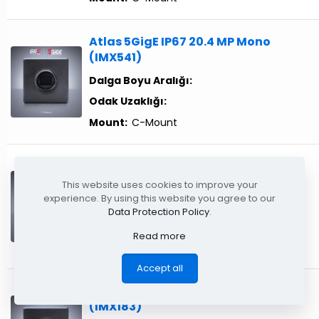
Atlas 5GigE IP67 20.4 MP Mono
(IMX541)
Dalga Boyu Aralığı:
Odak Uzaklığı:
Mount:
C-Mount
Atlas 5GigE IP67 20.4 MP Color
(IMX541)
This website uses cookies to improve your
experience. By using this website you agree to our
Dalga Boyu Aralığı:
Data Protection Policy
.
Odak Uzaklığı:
Read more
Mount:
C-Mount
Accept all
Atlas 5GigE IP67 20.0 MP Mono
(IMX183)