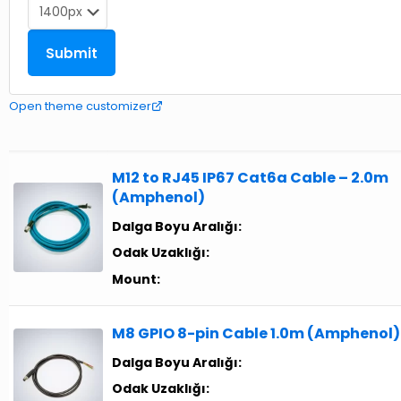
Open theme customizer
M12 to RJ45 IP67 Cat6a Cable – 2.0m
(Amphenol)
Dalga Boyu Aralığı:
Odak Uzaklığı:
Mount:
M8 GPIO 8-pin Cable 1.0m (Amphenol)
Dalga Boyu Aralığı:
Odak Uzaklığı: